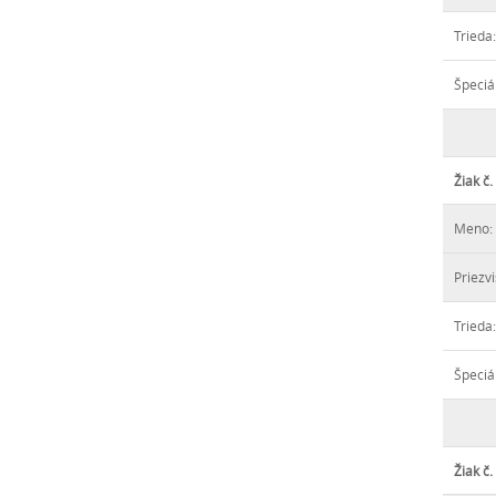
Trieda:
Špeciá
Žiak č.
Meno:
Priezvi
Trieda:
Špeciá
Žiak č.