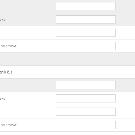
sko:
lna strava:
ník č. 1
sko:
lna strava: