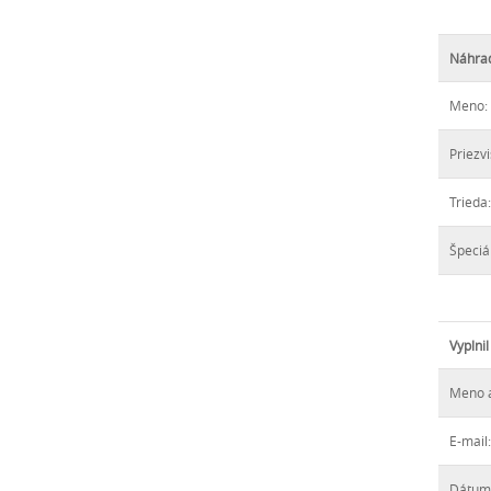
Náhrad
Meno:
Priezvi
Trieda:
Špeciá
Vyplnil
Meno a
E-mail:
Dátum 