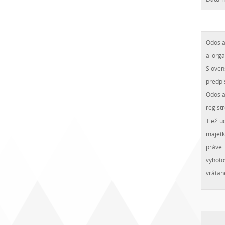
Odosl
a orga
Slove
predpi
Odosl
regist
Tiež u
majetk
práve 
vyhoto
vrátan