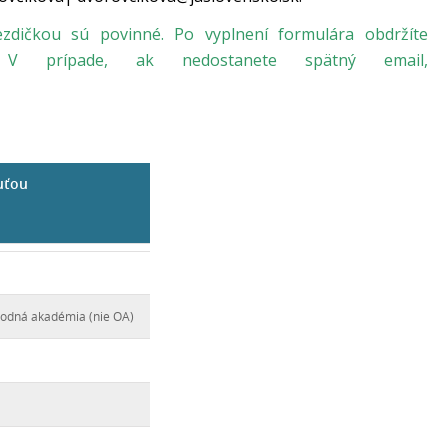
iezdičkou sú povinné.
Po vyplnení formulára obdržíte
i. V prípade, ak nedostanete spätný email,
huťou
odná akadémia (nie OA)