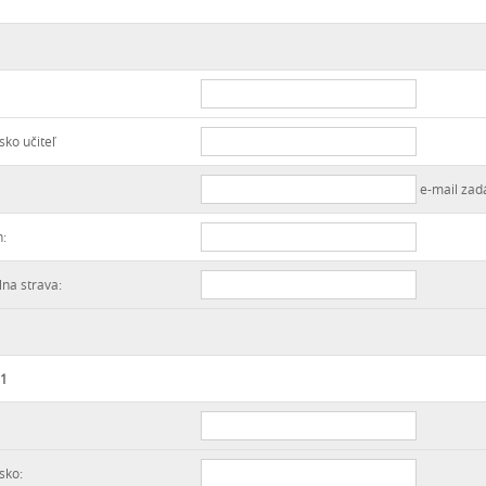
sko učiteľ
e-mail zad
n:
lna strava:
 1
sko: