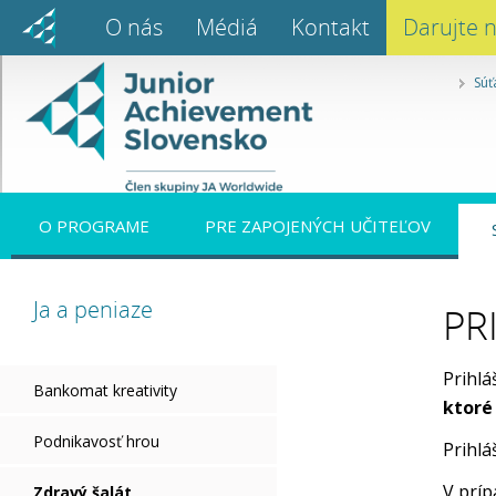
O nás
Médiá
Kontakt
Darujte 
Súť
O PROGRAME
PRE ZAPOJENÝCH UČITEĽOV
Ja a peniaze
PR
Prihlá
Bankomat kreativity
ktoré
Podnikavosť hrou
Prihlá
V príp
Zdravý šalát