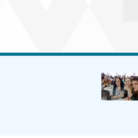
ripravili pre žiakov základných aj
webinárov. Bezplatne si ich