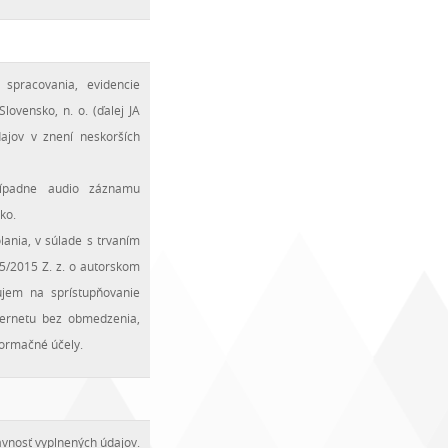
spracovania, evidencie
ovensko, n. o. (ďalej JA
jov v znení neskorších
prípadne audio záznamu
ko.
lania, v súlade s trvaním
85/2015 Z. z. o autorskom
ujem na sprístupňovanie
nternetu bez obmedzenia,
formačné účely.
ávnosť vyplnených údajov.