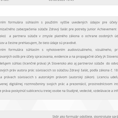
aním formulára súhlasím s použitím vyššie uvedených údajov pre účely 
nizačného zabezpečenia súťaže Zdravý šalát pre potreby Junior Achievement Sl
nsko) a partnera súťaže v zmysle platného zákona o ochrane osobných úda
sov a čestne prehlasujem, že tieto údaje sú pravdivé.
aním formulára súhlasím s vyhotovením audiovizuálneho, vizuálneho, 
rovaných osôb pre účely spracovania, evidencie a na propagačné účely JA Slovens
deľujem súhlas (licenčné práva) JA Slovensko ako aj partnerovi súťaže do odvo
ových práv autora prác súvisiacich so súťažou Zdravý šalát, podľa zákona č. 1
a právach súvisiacich s autorským právom (autorský zákon). Licenciu udeľ
venej digitálnej rozmnoženiny svojich prác a prezentácií, prostredníctvom i
e práva poskytnúť sublicenciu tretej osobe na študijné, vedecké, vzdelávacie a in
Skôr ako formulár odošlete, skontrolujte spr