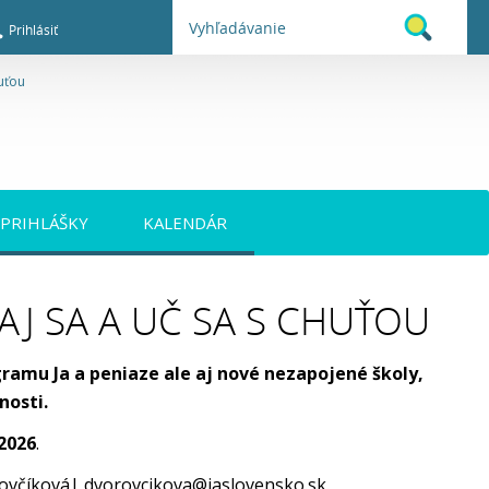
Prihlásiť
huťou
PRIHLÁŠKY
KALENDÁR
AJ SA A UČ SA S CHUŤOU
ramu Ja a peniaze ale aj nové nezapojené školy,
nosti.
 2026
.
rovčíková| dvorovcikova@jaslovensko.sk.