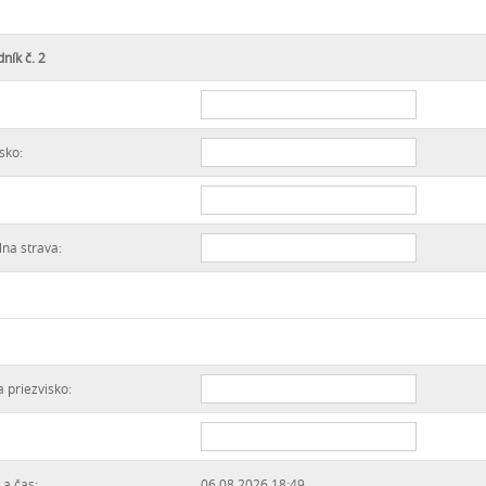
ník č. 2
sko:
lna strava:
 priezvisko:
a čas:
06.08.2026 18:49