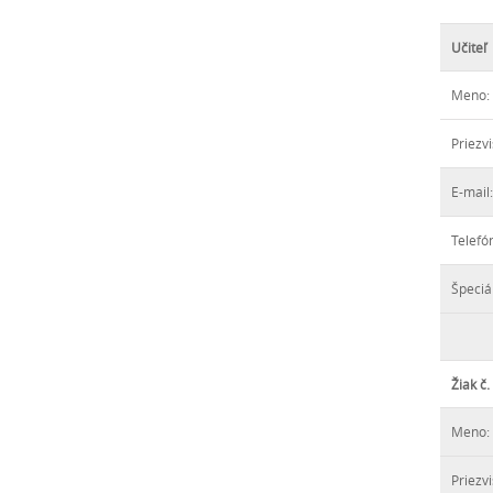
Učiteľ
Meno:
Priezvi
E-mail:
Telefó
Špeciá
Žiak č.
Meno:
Priezvi