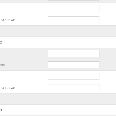
lna strava:
 2
sko:
lna strava:
 3