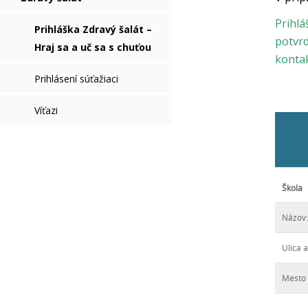
Prihl
Prihláška Zdravý šalát –
potv
Hraj sa a uč sa s chuťou
kontak
Prihlásení súťažiaci
Víťazi
Škola
Názov:
Ulica a
Mesto