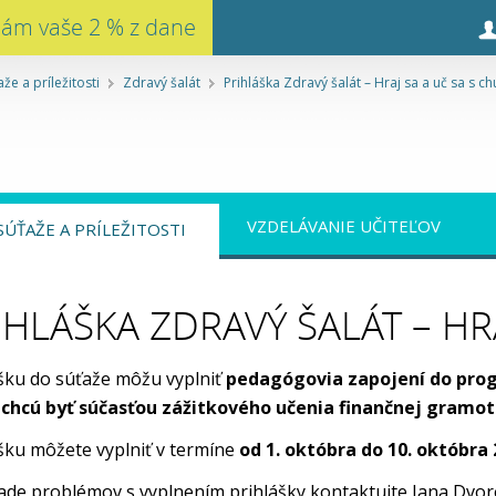
nám vaše 2 % z dane
aže a príležitosti
Zdravý šalát
Prihláška Zdravý šalát – Hraj sa a uč sa s c
VZDELÁVANIE UČITEĽOV
SÚŤAŽE A PRÍLEŽITOSTI
IHLÁŠKA ZDRAVÝ ŠALÁT – HR
šku do súťaže môžu vyplniť
pedagógovia zapojení do prog
 chcú byť súčasťou zážitkového učenia finančnej gramot
šku môžete vyplniť v termíne
od 1. októbra do 10. októbra
ade problémov s vyplnením prihlášky kontaktujte Jana Dvo