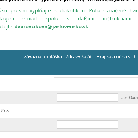
ášku prosím vypĺňajte s diakritikou. Polia označené hv
rdzujúci e-mail spolu s ďalšími inštrukciam
tujte:
dvorovcikova@jaslovensko.sk
.
Záväzná prihláška - Zdravý šalát – Hraj sa a uč sa s c
napr. Obch
 číslo