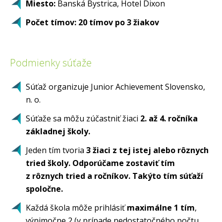
Miesto:
Banská Bystrica, Hotel Dixon
Počet tímov:
20 tímov po 3 žiakov
Podmienky súťaže
Súťaž organizuje Junior Achievement Slovensko,
n. o.
Súťaže sa môžu zúčastniť žiaci
2. až 4. ročníka
základnej školy.
Jeden tím tvoria
3 žiaci z tej istej alebo rôznych
tried školy. Odporúčame zostaviť tím
z rôznych tried a ročníkov. Takýto tím súťaží
spoločne.
Každá škola môže prihlásiť
maximálne 1 tím
,
výnimočne 2 (v prípade nedostatočného počtu