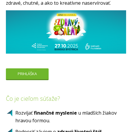
zdravé, chutné, a ako to kreatívne naservírovať.
PRIHLÁŠKA
Čo je cieľom súťaže?
Rozvíjať
finančné myslenie
u mladších žiakov
hravou formou.
Podporiť záujem o
zdravý životný štýl.