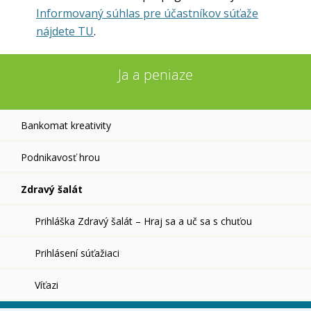
Informovaný súhlas pre účastníkov súťaže
nájdete TU
.
Ja a peniaze
Bankomat kreativity
Podnikavosť hrou
Zdravý šalát
Prihláška Zdravý šalát – Hraj sa a uč sa s chuťou
Prihlásení súťažiaci
Víťazi