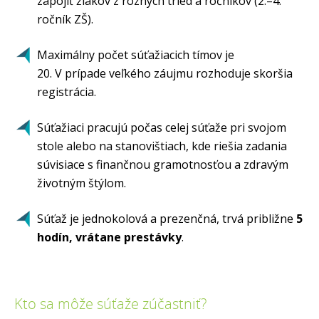
zapojiť žiakov z rôznych tried a ročníkov (2.–4.
ročník ZŠ).
Maximálny počet súťažiacich tímov je
20. V prípade veľkého záujmu rozhoduje skoršia
registrácia.
Súťažiaci pracujú počas celej súťaže pri svojom
stole alebo na stanovištiach, kde riešia zadania
súvisiace s finančnou gramotnosťou a zdravým
životným štýlom.
Súťaž je jednokolová a prezenčná, trvá približne
5
hodín, vrátane prestávky
.
Kto sa môže súťaže zúčastniť?