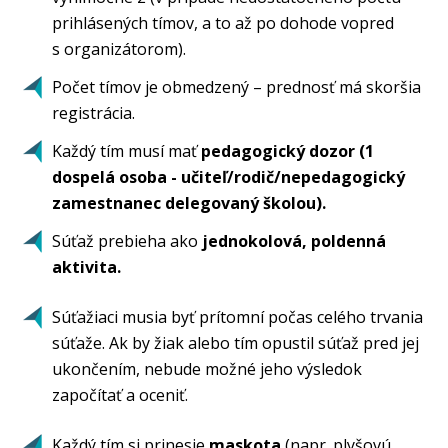
prihlásených tímov, a to až po dohode vopred
s organizátorom).
Počet tímov je obmedzený – prednosť má skoršia
registrácia.
Každý tím musí mať
pedagogický dozor (1
dospelá osoba - učiteľ/rodič/nepedagogický
zamestnanec delegovaný školou).
Súťaž prebieha ako
jednokolová, poldenná
aktivita.
Súťažiaci musia byť prítomní počas celého trvania
súťaže. Ak by žiak alebo tím opustil súťaž pred jej
ukončením, nebude možné jeho výsledok
započítať a oceniť.
Každý tím si prinesie
maskota
(napr. plyšovú