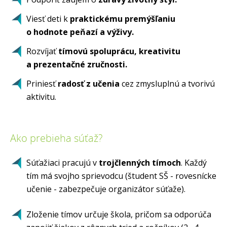
Viesť deti k
praktickému premýšľaniu
o hodnote peňazí a výživy.
Rozvíjať
tímovú spoluprácu, kreativitu
a prezentačné zručnosti.
Priniesť
radosť z učenia
cez zmysluplnú a tvorivú
aktivitu.
Ako prebieha súťaž?
Súťažiaci pracujú v
trojčlenných tímoch
. Každý
tím má svojho sprievodcu (študent SŠ - rovesnícke
učenie - zabezpečuje organizátor súťaže).
Zloženie tímov určuje škola, pričom sa odporúča