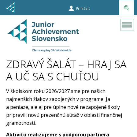
Prihlásiť
Súťaže a
príležitosti
ZDRAVÝ ŠALÁT – HRAJ SA
Zdravý šalát
A UČ SA S CHUŤOU
V školskom roku 2026/2027 sme pre našich
najmenších žiakov zapojených v programe Ja
a peniaze,
ale aj pre úplne nové nezapojené školy
pripravili novú prezenčnú súťaž v oblasti finančnej
gramotnosti.
Aktivitu realizujeme s podporou partnera